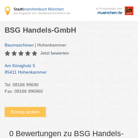
in Konzession von
Stadt
branchenbuch München
ein Angebot von stadtbranchenbuch.de
BSG Handels-GmbH
Baumaschinen
| Hohenkammer
Jetzt bewerten
Am Königholz 5
85411 Hohenkammer
Tel: 08166 99690
Fax: 08166 996960
Eintrag ändern
0 Bewertungen zu BSG Handels-