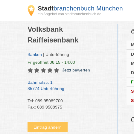
Stadt
branchenbuch München
ein Angebot von stadtbranchenbuch.de
Volksbank
Ö
Raiffeisenbank
D
Banken
| Unterföhring
Fr
geöffnet 08:15 - 14:00
M
Jetzt bewerten
D
F
Bahnhofstr. 1
85774 Unterföhring
S
S
Tel: 089 95089700
Fax: 089 9508975
Eintrag ändern