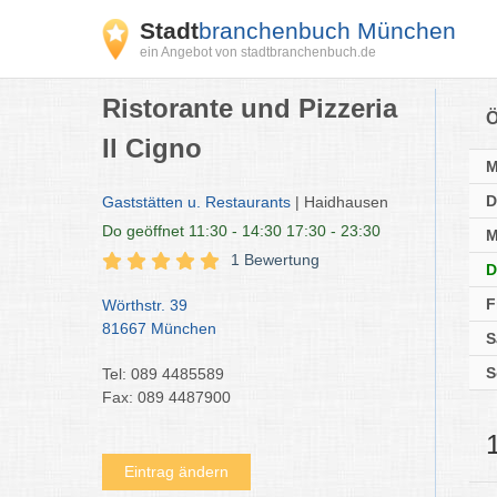
Stadt
branchenbuch München
ein Angebot von stadtbranchenbuch.de
Ristorante und Pizzeria
Ö
Il Cigno
D
Gaststätten u. Restaurants
| Haidhausen
Do
geöffnet 11:30 - 14:30 17:30 - 23:30
M
1 Bewertung
D
F
Wörthstr. 39
81667 München
S
S
Tel: 089 4485589
Fax: 089 4487900
Eintrag ändern