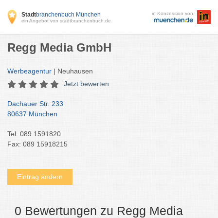
in Konzession von
Stadt
branchenbuch München
ein Angebot von stadtbranchenbuch.de
Regg Media GmbH
Werbeagentur
| Neuhausen
Jetzt bewerten
Dachauer Str. 233
80637 München
Tel: 089 1591820
Fax: 089 15918215
Eintrag ändern
0 Bewertungen zu Regg Media