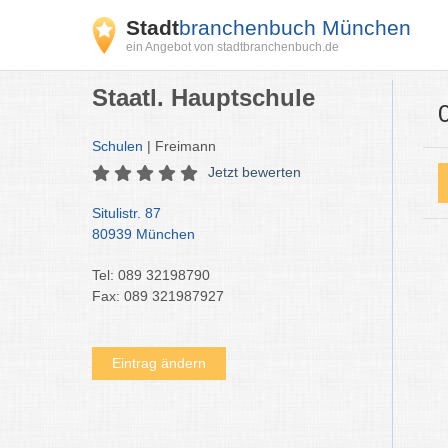
Stadt
branchenbuch München
ein Angebot von stadtbranchenbuch.de
Staatl. Hauptschule
Schulen
| Freimann
Jetzt bewerten
Situlistr. 87
80939 München
Tel: 089 32198790
Fax: 089 321987927
Eintrag ändern