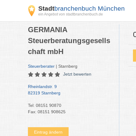
Stadt
branchenbuch München
ein Angebot von stadtbranchenbuch.de
GERMANIA
Steuerberatungsgesells
chaft mbH
Steuerberater
| Starnberg
Jetzt bewerten
Rheinlandstr. 9
82319 Starnberg
Tel: 08151 90870
Fax: 08151 908625
Eintrag ändern