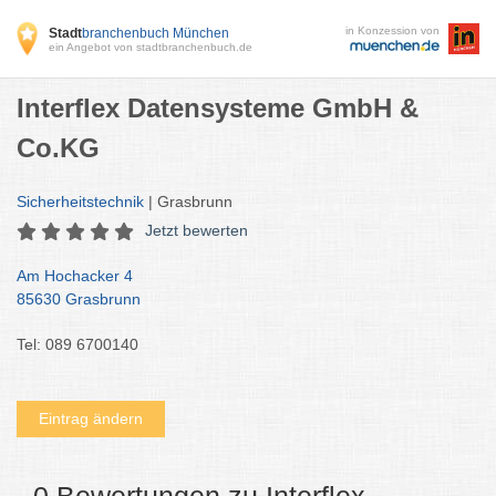
in Konzession von
Stadt
branchenbuch München
ein Angebot von stadtbranchenbuch.de
Interflex Datensysteme GmbH &
Co.KG
Sicherheitstechnik
| Grasbrunn
Jetzt bewerten
Am Hochacker 4
85630 Grasbrunn
Tel: 089 6700140
Eintrag ändern