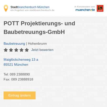
in Konzession von
Stadt
branchenbuch München
ein Angebot von stadtbranchenbuch.de
POTT Projektierungs- und
Baubetreuungs-GmbH
Baubetreuung
| Hohenbrunn
Jetzt bewerten
Maiglöckchenweg 13 a
85521 München
Tel: 089 2388890
Fax: 089 23888918
Eintrag ändern