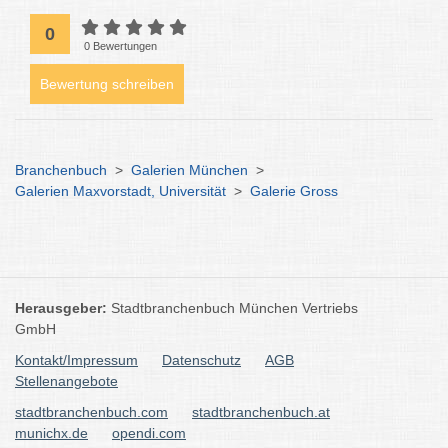
0
0 Bewertungen
Bewertung schreiben
Branchenbuch
>
Galerien München
>
Galerien Maxvorstadt, Universität
>
Galerie Gross
Herausgeber:
Stadtbranchenbuch München Vertriebs
GmbH
Kontakt/Impressum
Datenschutz
AGB
Stellenangebote
stadtbranchenbuch.com
stadtbranchenbuch.at
munichx.de
opendi.com