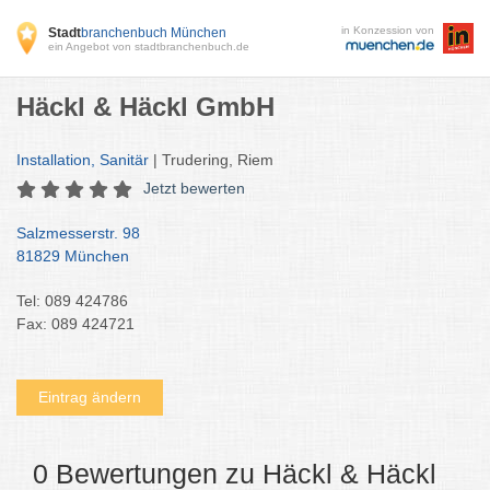
in Konzession von
Stadt
branchenbuch München
ein Angebot von stadtbranchenbuch.de
Häckl & Häckl GmbH
Installation, Sanitär
| Trudering, Riem
Jetzt bewerten
Salzmesserstr. 98
81829 München
Tel: 089 424786
Fax: 089 424721
Eintrag ändern
0 Bewertungen zu Häckl & Häckl