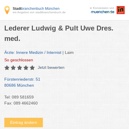
in Konzession von
Stadt
branchenbuch München
ein Angebot von stadtbranchenbuch.de
Lederer Ludwig & Pult Uwe Dres.
med.
Ärzte: Innere Medizin / Internist
| Laim
So
geschlossen
Jetzt bewerten
Fürstenriederstr. 51
80686 München
Tel: 089 581659
Fax: 089 4662460
Eintrag ändern