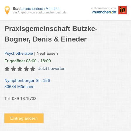
in Konzession von
Stadt
branchenbuch München
ein Angebot von stadtbranchenbuch.de
Praxisgemeinschaft Butzke-
Bogner, Denis & Eineder
Psychotherapie
| Neuhausen
Fr
geöffnet 08:00 - 18:00
Jetzt bewerten
Nymphenburger Str. 156
80634 München
Tel: 089 1679733
Eintrag ändern