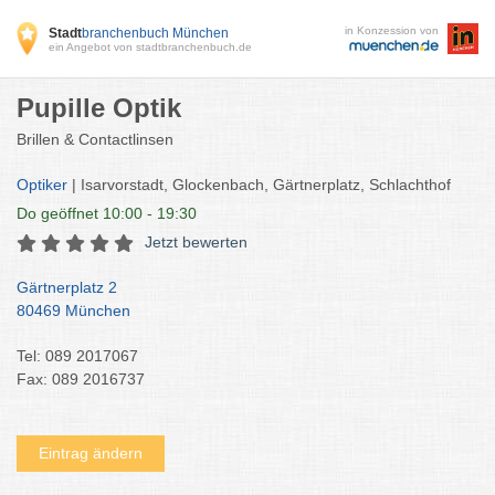
in Konzession von
Stadt
branchenbuch München
ein Angebot von stadtbranchenbuch.de
Pupille Optik
Brillen & Contactlinsen
Optiker
| Isarvorstadt, Glockenbach, Gärtnerplatz, Schlachthof
Do
geöffnet 10:00 - 19:30
Jetzt bewerten
Gärtnerplatz 2
80469 München
Tel: 089 2017067
Fax: 089 2016737
Eintrag ändern