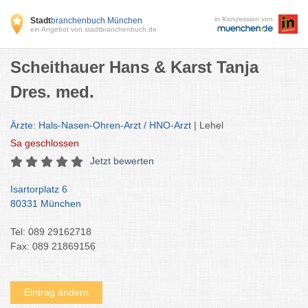
in Konzession von
Stadt
branchenbuch München
ein Angebot von stadtbranchenbuch.de
Scheithauer Hans & Karst Tanja
Dres. med.
Ärzte: Hals-Nasen-Ohren-Arzt / HNO-Arzt
| Lehel
Sa
geschlossen
Jetzt bewerten
Isartorplatz 6
80331 München
Tel: 089 29162718
Fax: 089 21869156
Eintrag ändern