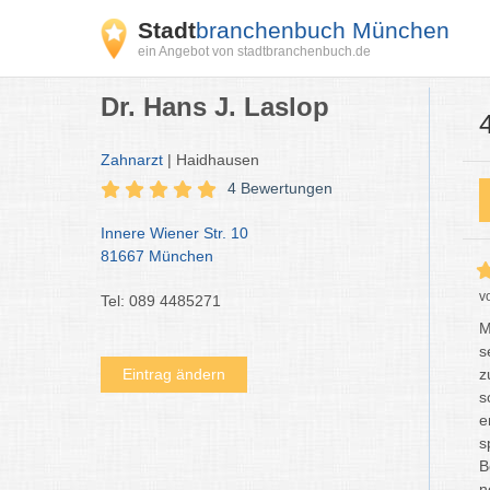
Stadt
branchenbuch München
ein Angebot von stadtbranchenbuch.de
Dr. Hans J. Laslop
Zahnarzt
| Haidhausen
4 Bewertungen
Innere Wiener Str. 10
81667 München
v
Tel: 089 4485271
M
s
Eintrag ändern
z
s
e
s
B
n