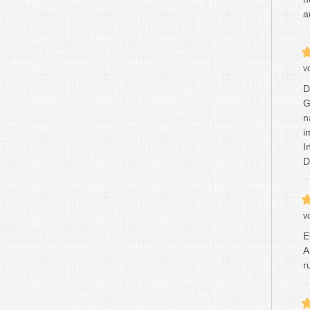
a
v
D
G
n
i
I
D
v
E
A
r