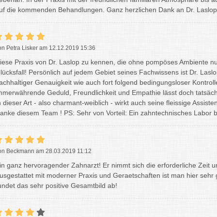
uf die kommenden Behandlungen. Ganz herzlichen Dank an Dr. Laslop
on Petra Lisker am 12.12.2019 15:36
iese Praxis von Dr. Laslop zu kennen, die ohne pompöses Ambiente nur
lücksfall! Persönlich auf jedem Gebiet seines Fachwissens ist Dr. Laslo
achhaltiger Genauigkeit wie auch fort folgend bedingungsloser Kontrolle 
mmerwährende Geduld, Freundlichkeit und Empathie lässt doch tatsäc
n dieser Art - also charmant-weiblich - wirkt auch seine fleissige Assisten
anke diesem Team ! PS: Sehr von Vorteil: Ein zahntechnisches Labor b
on Beckmann am 28.03.2019 11:12
in ganz hervoragender Zahnarzt! Er nimmt sich die erforderliche Zeit 
usgestattet mit moderner Praxis und Geraetschaften ist man hier sehr
undet das sehr positive Gesamtbild ab!