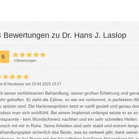
4 Bewertungen zu Dr. Hans J. Laslop
5
4 Bewertungen
on B Neubauer am 25.04.2025 15:27
it seiner einfühlsamen Behandlung, seiner großen Erfahrung und genau
ehr geholfen. Er zieht die Zähne, so wie mir vorkommt, in perfektem 
u spüren sind. Die Narkosespritzen setzt er sanft gezielt und genau d
odass man sich wohlfühlt. Bei einem Implantat unlängst setzte er es so 
ntspannte - kein Wundschmerz nachher und ein sehr schnelles Heilen.
prach mit mir in Ruhe. Seine Arbeiten sind sehr stabil und extrem lange 
ehandlungsplan sicherlich das Beste, was es weltweit gibt, dank seiner
ebenan. In der Praxis mit der freundlichen familiären Atmosphäre bis au