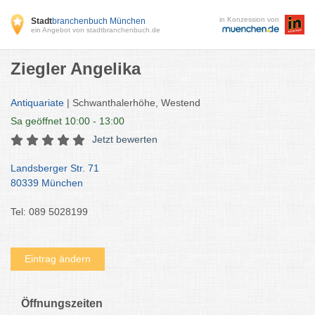
in Konzession von
Stadt
branchenbuch München
ein Angebot von stadtbranchenbuch.de
Ziegler Angelika
Antiquariate
| Schwanthalerhöhe, Westend
Sa
geöffnet 10:00 - 13:00
Jetzt bewerten
Landsberger Str. 71
80339 München
Tel: 089 5028199
Eintrag ändern
Öffnungszeiten