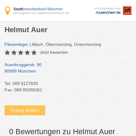
in Konzession von
Stadt
branchenbuch München
ein Angebot von stadtbranchenbuch.de
Helmut Auer
Fliesenleger
| Allach, Obermenzing, Untermenzing
Jetzt bewerten
Auenbruggerstr. 90
80999 München
Tel: 089 8127830
Fax: 089 89286361
Eintrag ändern
0 Bewertungen zu Helmut Auer