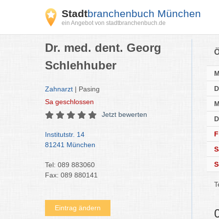
Stadt
branchenbuch München
ein Angebot von stadtbranchenbuch.de
Dr. med. dent. Georg
Ö
Schlehhuber
D
Zahnarzt
| Pasing
Sa
geschlossen
M
Jetzt bewerten
D
F
Institutstr. 14
81241 München
S
S
Tel: 089 883060
Fax: 089 880141
T
Eintrag ändern