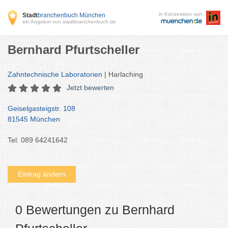
in Konzession von
Stadt
branchenbuch München
ein Angebot von stadtbranchenbuch.de
Bernhard Pfurtscheller
Zahntechnische Laboratorien
| Harlaching
Jetzt bewerten
Geiselgasteigstr. 108
81545 München
Tel: 089 64241642
Eintrag ändern
0 Bewertungen zu Bernhard