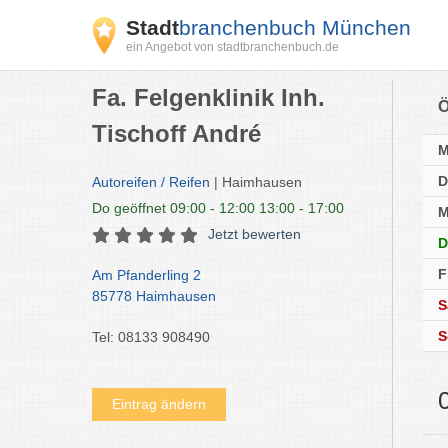
Stadt
branchenbuch München
ein Angebot von stadtbranchenbuch.de
Fa. Felgenklinik Inh.
Ö
Tischoff André
D
Autoreifen / Reifen
| Haimhausen
Do
geöffnet 09:00 - 12:00 13:00 - 17:00
M
Jetzt bewerten
D
F
Am Pfanderling 2
85778 Haimhausen
S
S
Tel: 08133 908490
Eintrag ändern