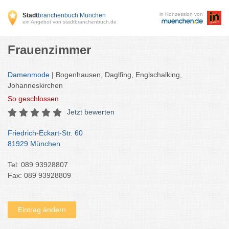
in Konzession von
Stadt
branchenbuch München
ein Angebot von stadtbranchenbuch.de
Frauenzimmer
Damenmode
| Bogenhausen, Daglfing, Englschalking,
Johanneskirchen
So
geschlossen
Jetzt bewerten
Friedrich-Eckart-Str. 60
81929 München
Tel: 089 93928807
Fax: 089 93928809
Eintrag ändern