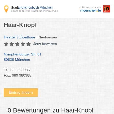
in Konzession von
Stadt
branchenbuch München
ein Angebot von stadtbranchenbuch.de
Haar-Knopf
Haarteil / Zweithaar
| Neuhausen
Jetzt bewerten
Nymphenburger Str. 81
80636 München
Tel: 089 980985
Fax: 089 980985
Eintrag ändern
0 Bewertungen zu Haar-Knopf