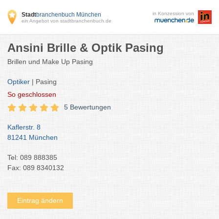
in Konzession von
Stadt
branchenbuch München
ein Angebot von stadtbranchenbuch.de
Ansini Brille & Optik Pasing
Brillen und Make Up Pasing
Optiker
| Pasing
So
geschlossen
5 Bewertungen
Kaflerstr. 8
81241 München
Tel: 089 888385
Fax: 089 8340132
Eintrag ändern