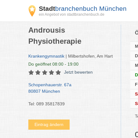
Stadt
branchenbuch München
ein Angebot von stadtbranchenbuch.de
Androusis
Ö
Physiotherapie
D
Krankengymnastik
| Milbertshofen, Am Hart
Do
geöffnet 08:00 - 19:00
M
Jetzt bewerten
D
F
Schopenhauerstr. 67a
80807 München
S
S
Tel: 089 35817839
T
Eintrag ändern