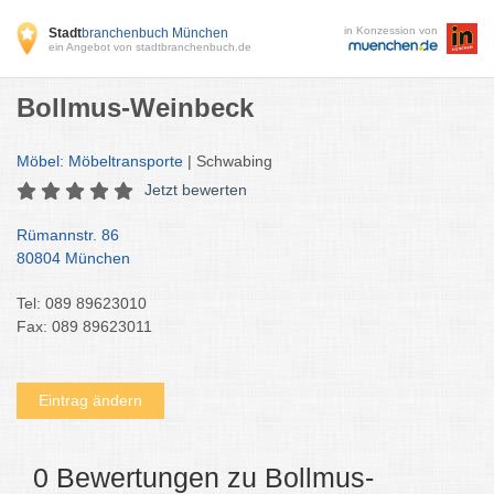
in Konzession von
Stadt
branchenbuch München
ein Angebot von stadtbranchenbuch.de
Bollmus-Weinbeck
Möbel: Möbeltransporte
| Schwabing
Jetzt bewerten
Rümannstr. 86
80804 München
Tel: 089 89623010
Fax: 089 89623011
Eintrag ändern
0 Bewertungen zu Bollmus-