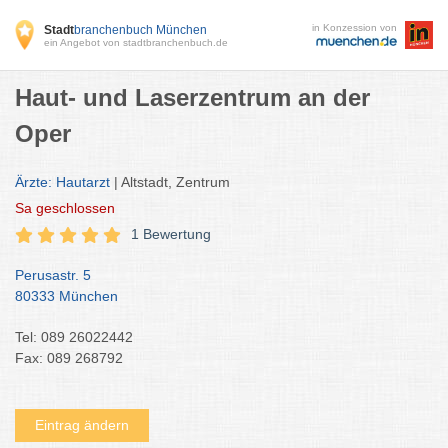
in Konzession von
Stadt
branchenbuch München
ein Angebot von stadtbranchenbuch.de
Haut- und Laserzentrum an der
Oper
Ärzte: Hautarzt
| Altstadt, Zentrum
Sa
geschlossen
1 Bewertung
Perusastr. 5
80333 München
Tel: 089 26022442
Fax: 089 268792
Eintrag ändern