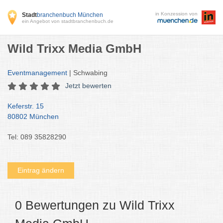
in Konzession von
Stadt
branchenbuch München
ein Angebot von stadtbranchenbuch.de
Wild Trixx Media GmbH
Eventmanagement
| Schwabing
Jetzt bewerten
Keferstr. 15
80802 München
Tel: 089 35828290
Eintrag ändern
0 Bewertungen zu Wild Trixx