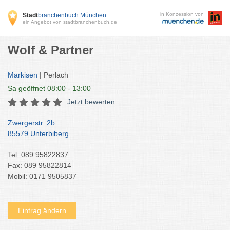
in Konzession von
Stadt
branchenbuch München
ein Angebot von stadtbranchenbuch.de
Wolf & Partner
Markisen
| Perlach
Sa
geöffnet 08:00 - 13:00
Jetzt bewerten
Zwergerstr. 2b
85579 Unterbiberg
Tel: 089 95822837
Fax: 089 95822814
Mobil: 0171 9505837
Eintrag ändern