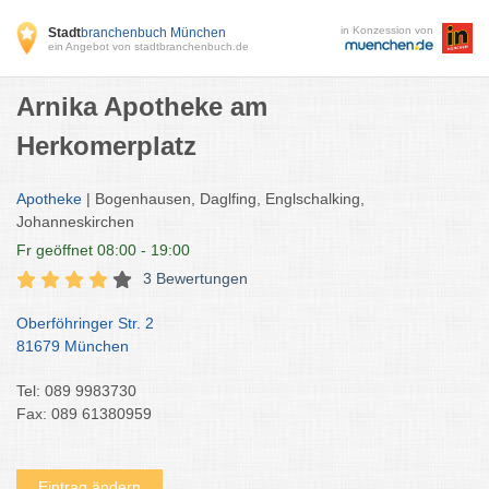
in Konzession von
Stadt
branchenbuch München
ein Angebot von stadtbranchenbuch.de
Arnika Apotheke am
Herkomerplatz
Apotheke
| Bogenhausen, Daglfing, Englschalking,
Johanneskirchen
Fr
geöffnet 08:00 - 19:00
3 Bewertungen
Oberföhringer Str. 2
81679 München
Tel: 089 9983730
Fax: 089 61380959
Eintrag ändern