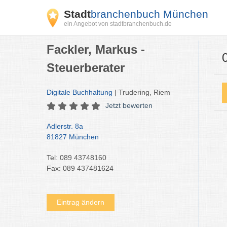
Stadt
branchenbuch München
ein Angebot von stadtbranchenbuch.de
Fackler, Markus -
Steuerberater
Digitale Buchhaltung
| Trudering, Riem
Jetzt bewerten
Adlerstr. 8a
81827 München
Tel: 089 43748160
Fax: 089 437481624
Eintrag ändern