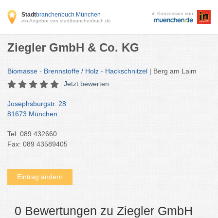
in Konzession von
Stadt
branchenbuch München
ein Angebot von stadtbranchenbuch.de
Ziegler GmbH & Co. KG
Biomasse - Brennstoffe / Holz - Hackschnitzel
| Berg am Laim
Jetzt bewerten
Josephsburgstr. 28
81673 München
Tel: 089 432660
Fax: 089 43589405
Eintrag ändern
0 Bewertungen zu Ziegler GmbH