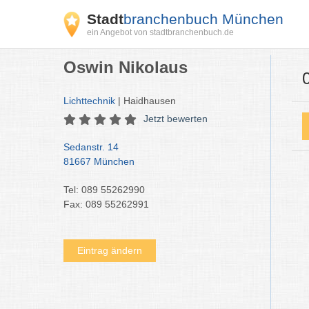
Stadt
branchenbuch München
ein Angebot von stadtbranchenbuch.de
Oswin Nikolaus
Lichttechnik
| Haidhausen
Jetzt bewerten
Sedanstr. 14
81667 München
Tel: 089 55262990
Fax: 089 55262991
Eintrag ändern