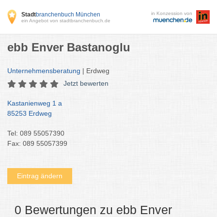
in Konzession von
Stadt
branchenbuch München
ein Angebot von stadtbranchenbuch.de
ebb Enver Bastanoglu
Unternehmensberatung
| Erdweg
Jetzt bewerten
Kastanienweg 1 a
85253 Erdweg
Tel: 089 55057390
Fax: 089 55057399
Eintrag ändern
0 Bewertungen zu ebb Enver