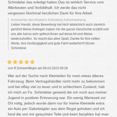
Schindelar das erledigt haben.Das ist wirklich Service vom
Allerbesten und Vorbildhaft. Ich eerde das nicht
vergessen.Nochmal herzlichen Dank für Ihre Arbeit.
Kommentar des Inhabers Schindelar Autoverwertung
Lieber Harald, diese Bewertung hat mich tatsächlich auch ziemlich
gerührt! Meine Kollegen haben mir die ganze Geschichte erzählt und
uns alle hat es sehr gefreut Ihnen auf diese Art und Weise
weiterzuhelfen. So macht das alles Spaß. Danke für Ihre netten
Worte, ihre Großzügigkeit und gute Fahrt weiterhin!!! Nicole
Schindelar
von R.Schwerdfeger am 09.03.2023 09:28
War auf der Suche nach Kleinteilen für mein etwas älteres
Fahrzeug. Beim Vertragshändler nicht mehr zu bekommen
und bei eBay viel zu teuer und in schlechtem Zustand, hab
ich mich an Fa. Schindelar gewand die mir noch aus meiner
Jugend in positiver Erinnerung war. Ein wenig Wartezeit vor
Ort nötig, jedoch wurde dann nur für meine Kleinteile extra
ein Auto per Gabelstapler aus dem Regal gehoben und ich
fand die von mir gesuchten Teile und beim bezahlen hat man