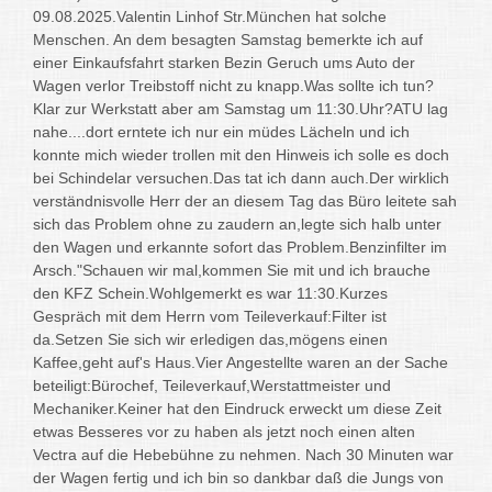
09.08.2025.Valentin Linhof Str.München hat solche
Menschen. An dem besagten Samstag bemerkte ich auf
einer Einkaufsfahrt starken Bezin Geruch ums Auto der
Wagen verlor Treibstoff nicht zu knapp.Was sollte ich tun?
Klar zur Werkstatt aber am Samstag um 11:30.Uhr?ATU lag
nahe....dort erntete ich nur ein müdes Lächeln und ich
konnte mich wieder trollen mit den Hinweis ich solle es doch
bei Schindelar versuchen.Das tat ich dann auch.Der wirklich
verständnisvolle Herr der an diesem Tag das Büro leitete sah
sich das Problem ohne zu zaudern an,legte sich halb unter
den Wagen und erkannte sofort das Problem.Benzinfilter im
Arsch."Schauen wir mal,kommen Sie mit und ich brauche
den KFZ Schein.Wohlgemerkt es war 11:30.Kurzes
Gespräch mit dem Herrn vom Teileverkauf:Filter ist
da.Setzen Sie sich wir erledigen das,mögens einen
Kaffee,geht auf's Haus.Vier Angestellte waren an der Sache
beteiligt:Bürochef, Teileverkauf,Werstattmeister und
Mechaniker.Keiner hat den Eindruck erweckt um diese Zeit
etwas Besseres vor zu haben als jetzt noch einen alten
Vectra auf die Hebebühne zu nehmen. Nach 30 Minuten war
der Wagen fertig und ich bin so dankbar daß die Jungs von