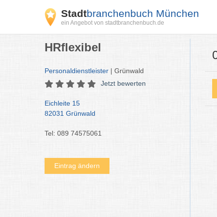
Stadt
branchenbuch München
ein Angebot von stadtbranchenbuch.de
HRflexibel
Personaldienstleister
| Grünwald
Jetzt bewerten
Eichleite 15
82031 Grünwald
Tel: 089 74575061
Eintrag ändern