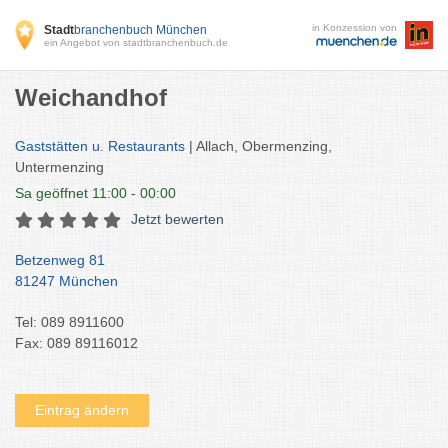
in Konzession von
Stadt
branchenbuch München
ein Angebot von stadtbranchenbuch.de
Weichandhof
Gaststätten u. Restaurants
| Allach, Obermenzing,
Untermenzing
Sa
geöffnet 11:00 - 00:00
Jetzt bewerten
Betzenweg 81
81247 München
Tel: 089 8911600
Fax: 089 89116012
Eintrag ändern