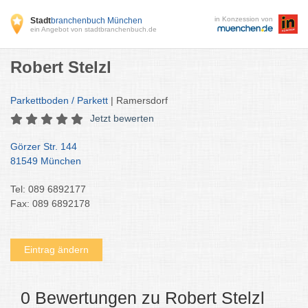
in Konzession von
Stadt
branchenbuch München
ein Angebot von stadtbranchenbuch.de
Robert Stelzl
Parkettboden / Parkett
| Ramersdorf
Jetzt bewerten
Görzer Str. 144
81549 München
Tel: 089 6892177
Fax: 089 6892178
Eintrag ändern
0 Bewertungen zu Robert Stelzl