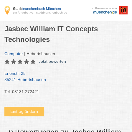
in Konzession von
Stadt
branchenbuch München
ein Angebot von stadtbranchenbuch.de
Jasbec William IT Concepts
Technologies
Computer
| Hebertshausen
Jetzt bewerten
Erlenstr. 25
85241 Hebertshausen
Tel: 08131 272421
Eintrag ändern