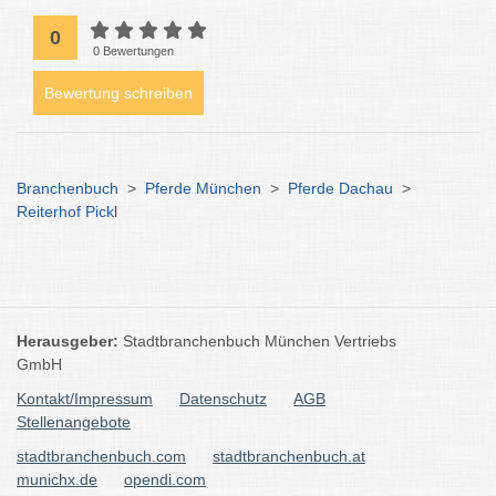
0
0 Bewertungen
Bewertung schreiben
Branchenbuch
>
Pferde München
>
Pferde Dachau
>
Reiterhof Pickl
Herausgeber:
Stadtbranchenbuch München Vertriebs
GmbH
Kontakt/Impressum
Datenschutz
AGB
Stellenangebote
stadtbranchenbuch.com
stadtbranchenbuch.at
munichx.de
opendi.com