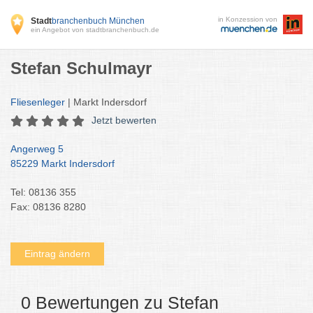
in Konzession von
Stadt
branchenbuch München
ein Angebot von stadtbranchenbuch.de
Stefan Schulmayr
Fliesenleger
| Markt Indersdorf
Jetzt bewerten
Angerweg 5
85229 Markt Indersdorf
Tel: 08136 355
Fax: 08136 8280
Eintrag ändern
0 Bewertungen zu Stefan