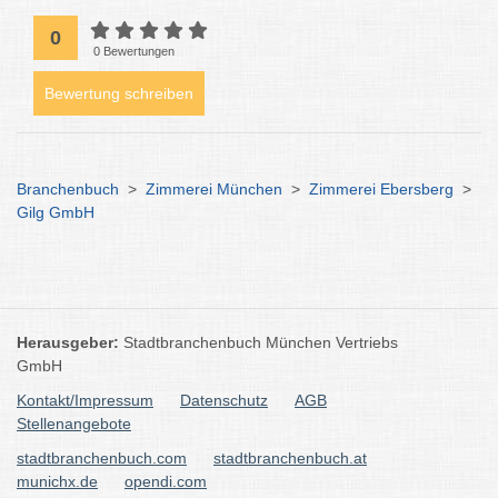
0
0 Bewertungen
Bewertung schreiben
Branchenbuch
>
Zimmerei München
>
Zimmerei Ebersberg
>
Gilg GmbH
Herausgeber:
Stadtbranchenbuch München Vertriebs
GmbH
Kontakt/Impressum
Datenschutz
AGB
Stellenangebote
stadtbranchenbuch.com
stadtbranchenbuch.at
munichx.de
opendi.com