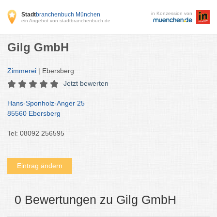
in Konzession von
Stadt
branchenbuch München
ein Angebot von stadtbranchenbuch.de
Gilg GmbH
Zimmerei
| Ebersberg
Jetzt bewerten
Hans-Sponholz-Anger 25
85560 Ebersberg
Tel: 08092 256595
Eintrag ändern
0 Bewertungen zu Gilg GmbH