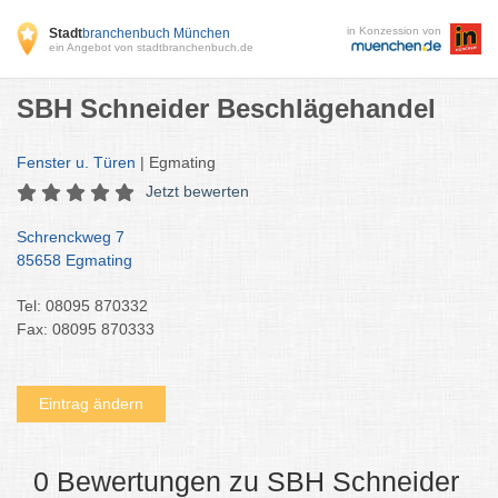
in Konzession von
Stadt
branchenbuch München
ein Angebot von stadtbranchenbuch.de
SBH Schneider Beschlägehandel
Fenster u. Türen
| Egmating
Jetzt bewerten
Schrenckweg 7
85658 Egmating
Tel: 08095 870332
Fax: 08095 870333
Eintrag ändern
0 Bewertungen zu SBH Schneider