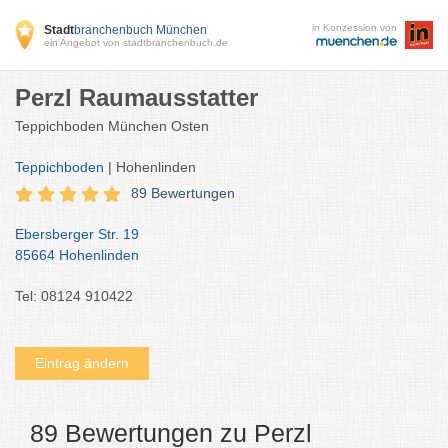
in Konzession von
Stadt
branchenbuch München
ein Angebot von stadtbranchenbuch.de
Perzl Raumausstatter
Teppichboden München Osten
Teppichboden
| Hohenlinden
89 Bewertungen
Ebersberger Str. 19
85664 Hohenlinden
Tel: 08124 910422
Eintrag ändern
89 Bewertungen zu Perzl