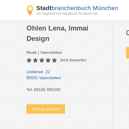
Stadt
branchenbuch München
ein Angebot von stadtbranchenbuch.de
Ohlen Lena, Immai
Design
Mode
| Vaterstetten
Jetzt bewerten
Lindenstr. 22
85591 Vaterstetten
Tel: 08106 995206
Eintrag ändern