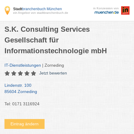
in Konzession von
Stadt
branchenbuch München
ein Angebot von stadtbranchenbuch.de
S.K. Consulting Services
Gesellschaft für
Informationstechnologie mbH
IT-Dienstleistungen
| Zorneding
Jetzt bewerten
Lindenstr. 100
85604 Zorneding
Tel: 0171 3116924
Eintrag ändern