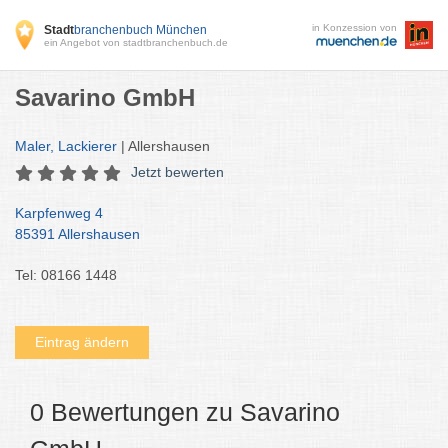
in Konzession von
Stadt
branchenbuch München
ein Angebot von stadtbranchenbuch.de
Savarino GmbH
Maler, Lackierer
| Allershausen
Jetzt bewerten
Karpfenweg 4
85391 Allershausen
Tel: 08166 1448
Eintrag ändern
0 Bewertungen zu Savarino