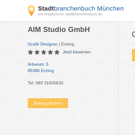
Stadt
branchenbuch München
ein Angebot von stadtbranchenbuch.de
AIM Studio GmbH
Grafik Designer
| Eching
Jetzt bewerten
Arbeostr. 5
85386 Eching
Tel: 089 31605630
Eintrag ändern