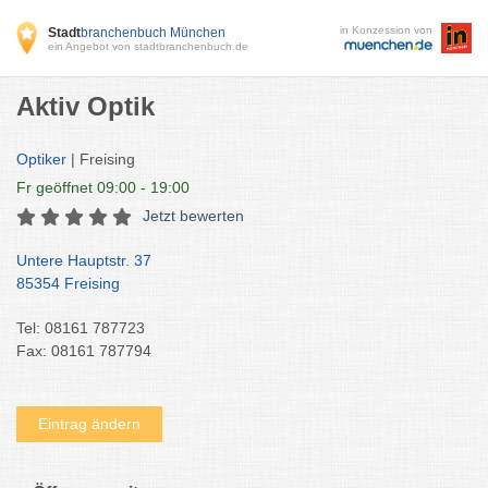
in Konzession von
Stadt
branchenbuch München
ein Angebot von stadtbranchenbuch.de
Aktiv Optik
Optiker
| Freising
Fr
geöffnet 09:00 - 19:00
Jetzt bewerten
Untere Hauptstr. 37
85354 Freising
Tel: 08161 787723
Fax: 08161 787794
Eintrag ändern