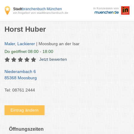
in Konzession von
Stadt
branchenbuch München
ein Angebot von stadtbranchenbuch.de
Horst Huber
Maler, Lackierer
| Moosburg an der Isar
Do
geöffnet 08:00 - 18:00
Jetzt bewerten
Niederambach 6
85368 Moosburg
Tel: 08761 2444
Eintrag ändern
Öffnungszeiten