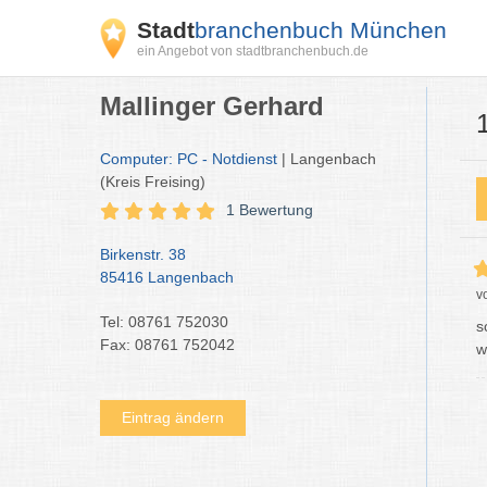
Stadt
branchenbuch München
ein Angebot von stadtbranchenbuch.de
Mallinger Gerhard
Computer: PC - Notdienst
| Langenbach
(Kreis Freising)
1 Bewertung
Birkenstr. 38
85416 Langenbach
v
Tel: 08761 752030
s
Fax: 08761 752042
w
Eintrag ändern